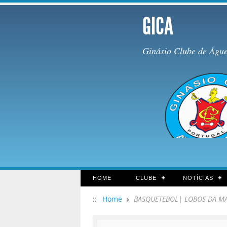
GICA
Ginásio Clube de Águ
HOME
CLUBE
NOTÍCIAS
::
Home
BASQUETEBOL| LOBOS DA MAL