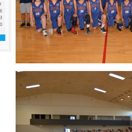
9
6
3
0