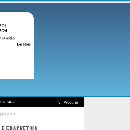
OL |
3/24
 já estão
Ler Mais
NDISING
 2018/19