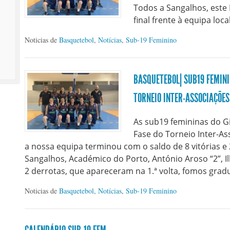
Todos a Sangalhos, este
final frente à equipa loc
Noticias de
Basquetebol
,
Notícias
,
Sub-19 Feminino
BASQUETEBOL| SUB19 FEMINI
TORNEIO INTER-ASSOCIAÇÕES
As sub19 femininas do G
Fase do Torneio Inter-As
a nossa equipa terminou com o saldo de 8 vitórias e 
Sangalhos, Académico do Porto, António Aroso “2”, I
2 derrotas, que apareceram na 1.ª volta, fomos grad
Noticias de
Basquetebol
,
Notícias
,
Sub-19 Feminino