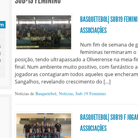
SUB-19 FEMININO
BASQUETEBOL| SUB19 FEMINI
om
ASSOCIAÇÕES
Num fim de semana de 
6
femininas terminaram o T
3
posição, tendo ultrapassado a Oliveirense na meia-f
0
final. Num ambiente muito positivo, com fantástico 
jogadoras contagiaram todos aqueles que encheram
Sangalhos, revelando crescimento do […]
Noticias de
Basquetebol
,
Notícias
,
Sub-19 Feminino
BASQUETEBOL| SUB19 F JOGAM
ASSOCIAÇÕES