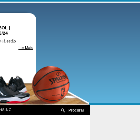
OL |
3/24
 já estão
Ler Mais
ISING