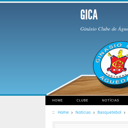
GICA
Ginásio Clube de Águ
HOME
CLUBE
NOTÍCIAS
::
Home
Notícias
Basquetebol