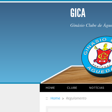
GICA
Ginásio Clube de Águ
HOME
CLUBE
NOTÍCIAS
::
Home
Regulamento