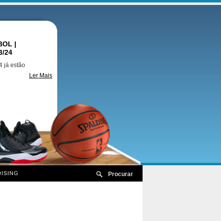
OL |
3/24
 já estão
Ler Mais
ISING