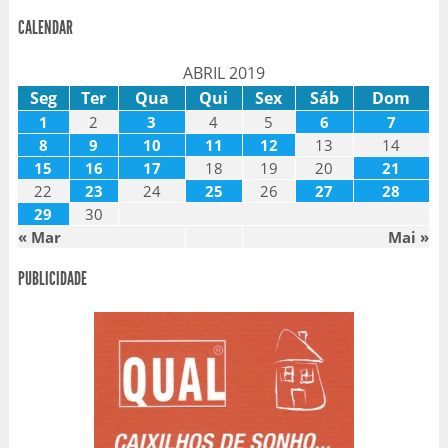
CALENDAR
ABRIL 2019
Seg
Ter
Qua
Qui
Sex
Sáb
Dom
1
2
3
4
5
6
7
8
9
10
11
12
13
14
15
16
17
18
19
20
21
22
23
24
25
26
27
28
29
30
« Mar
Mai »
PUBLICIDADE