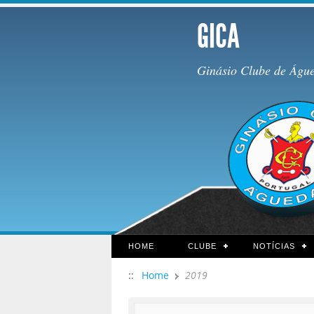
GICA
Ginásio Clube de Águ
HOME
CLUBE
NOTÍCIAS
::
Home
2019