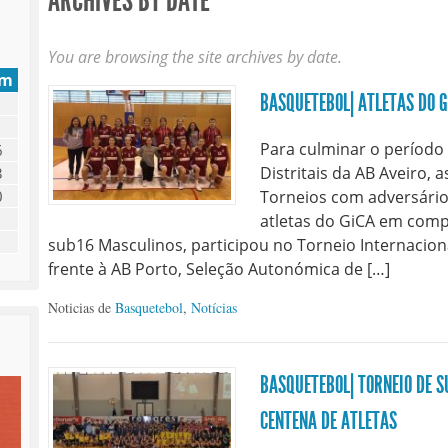
ARCHIVES BY DATE
You are browsing the site archives by date.
om
BASQUETEBOL| ATLETAS DO G
Para culminar o período 
6
Distritais da AB Aveiro, 
3
0
Torneios com adversários
atletas do GiCA em compe
sub16 Masculinos, participou no Torneio Internacion
frente à AB Porto, Seleção Autonómica de […]
Noticias de
Basquetebol
,
Notícias
BASQUETEBOL| TORNEIO DE 
CENTENA DE ATLETAS