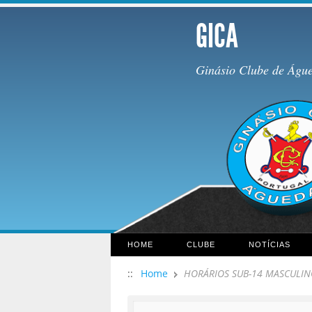
GICA
Ginásio Clube de Águ
HOME
CLUBE
NOTÍCIAS
::
Home
HORÁRIOS SUB-14 MASCULI