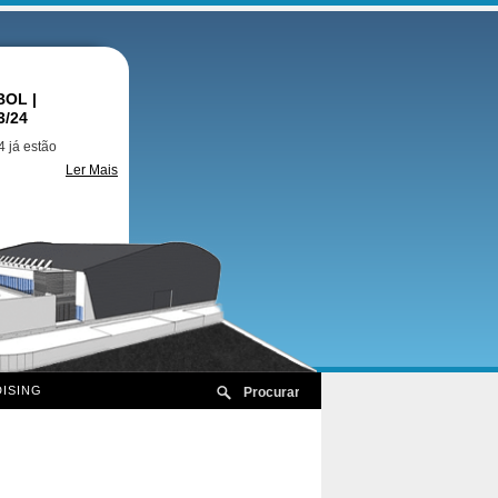
OL |
3/24
 já estão
Ler Mais
ISING