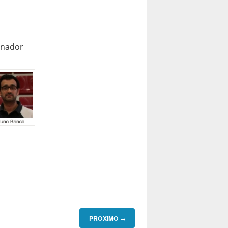
inador
PROXIMO
→