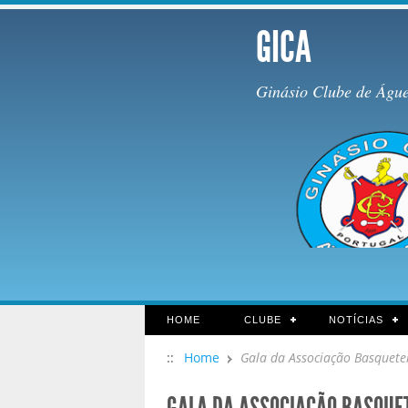
GICA
Ginásio Clube de Águ
HOME
CLUBE
NOTÍCIAS
::
Home
Gala da Associação Basquete