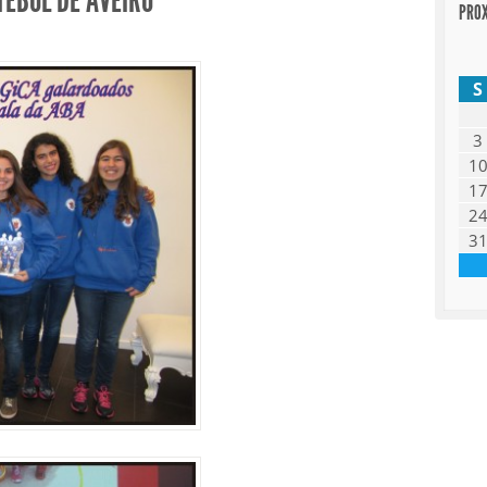
EBOL DE AVEIRO
PRO
S
3
1
1
2
3