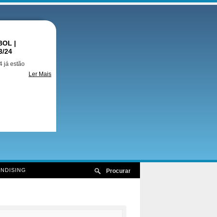
OL |
3/24
 já estão
Ler Mais
NDISING