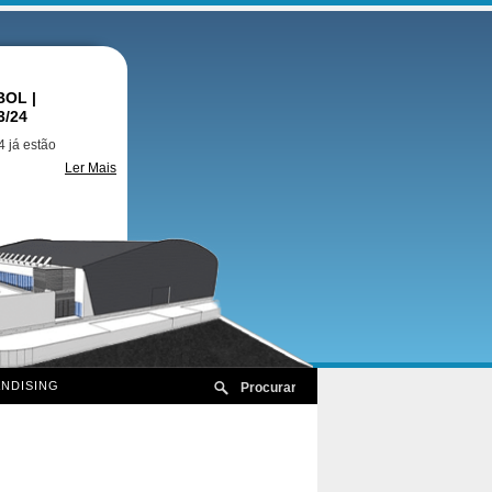
OL |
3/24
 já estão
Ler Mais
NDISING