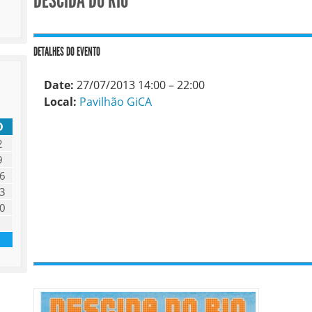
DESCIDA DO RIO
DETALHES DO EVENTO
Date:
27/07/2013 14:00
–
22:00
Local:
Pavilhão GiCA
D
2
9
6
3
0