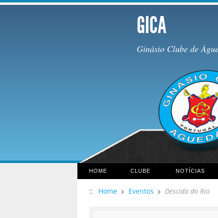
GICA
Ginásio Clube de Águ
HOME
CLUBE
NOTÍCIAS
::
Home
Eventos
Descida do Rio