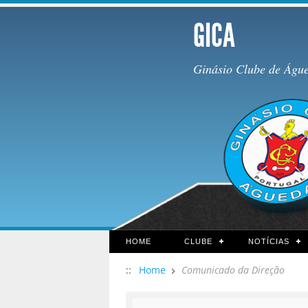
GICA
Ginásio Clube de Águ
HOME
CLUBE
NOTÍCIAS
::
Home
Comunicado da Direção