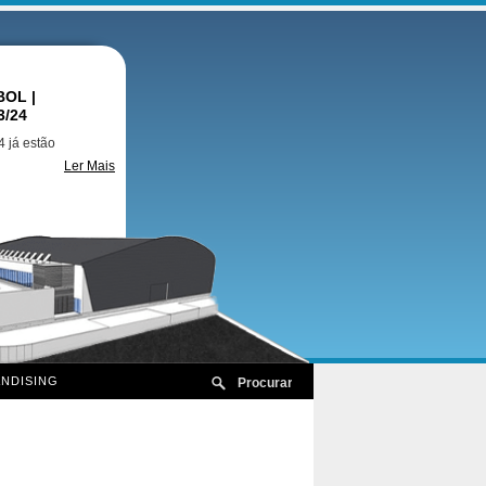
OL |
3/24
 já estão
Ler Mais
NDISING