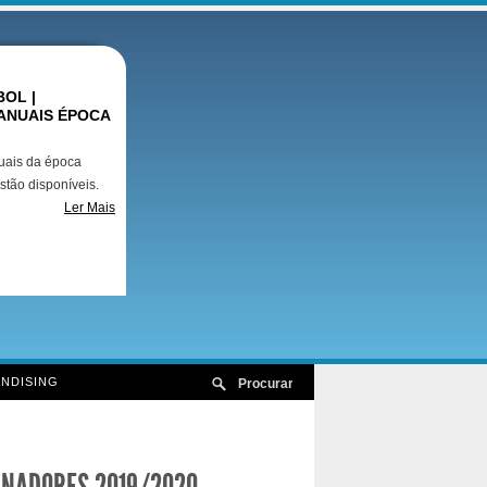
OL |
ANUAIS ÉPOCA
uais da época
stão disponíveis.
Ler Mais
NDISING