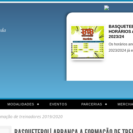
Destaques
BASQUETEB
eda
HORÁRIOS 
2023/24
Os horários an
2023/2024 já e
MODALIDADES
EVENTOS
PARCERIAS
MERCHA
mação de treinadores 2019/2020