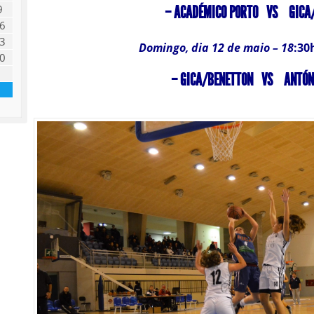
9
– ACADÉMICO PORTO VS GICA/
6
3
Domingo, dia 12 de maio – 18
:30
0
– GICA/BENETTON VS ANTÓNI