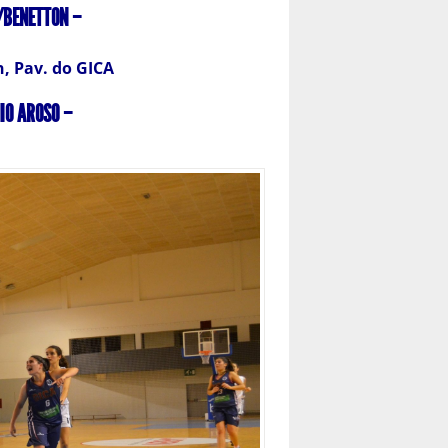
BENETTON –
h, Pav. do GICA
O AROSO –