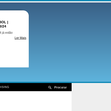
OL |
3/24
 já estão
Ler Mais
ISING