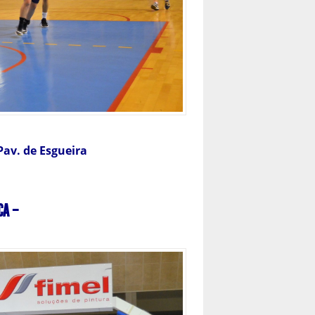
Pav. de Esgueira
CA –