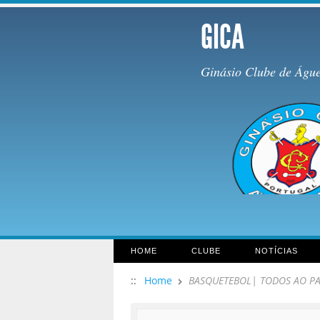
GICA
Ginásio Clube de Águ
HOME
CLUBE
NOTÍCIAS
::
Home
BASQUETEBOL| TODOS AO P