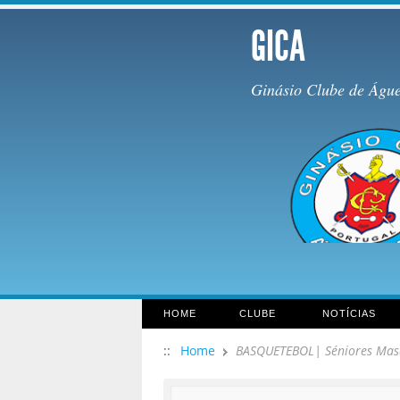
GICA
Ginásio Clube de Águ
HOME
CLUBE
NOTÍCIAS
::
Home
BASQUETEBOL| Séniores Mascu