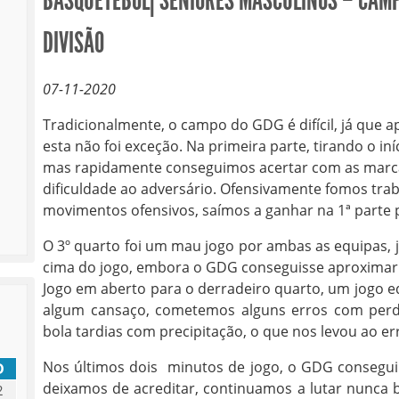
BASQUETEBOL| SÉNIORES MASCULINOS – CAMP
DIVISÃO
07-11-2020
Tradicionalmente, o campo do GDG é difícil, já que 
esta não foi exceção. Na primeira parte, tirando o i
mas rapidamente conseguimos acertar com as marca
dificuldade ao adversário. Ofensivamente fomos tr
movimentos ofensivos, saímos a ganhar na 1ª parte 
O 3º quarto foi um mau jogo por ambas as equipas,
cima do jogo, embora o GDG conseguisse aproximar a
Jogo em aberto para o derradeiro quarto, um jogo equ
algum cansaço, cometemos alguns erros com perda
bola tardias com precipitação, o que nos levou ao er
Nos últimos dois minutos de jogo, o GDG consegui
D
deixamos de acreditar, continuamos a lutar nunca 
2