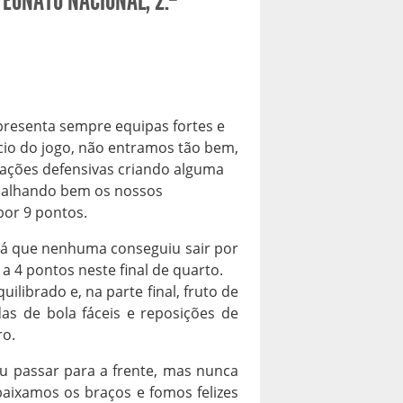
EONATO NACIONAL, 2.ª
apresenta sempre equipas fortes e
nício do jogo, não entramos tão bem,
ções defensivas criando alguma
abalhando bem os nossos
por 9 pontos.
 já que nenhuma conseguiu sair por
 4 pontos neste final de quarto.
ilibrado e, na parte final, fruto de
s de bola fáceis e reposições de
ro.
u passar para a frente, mas nunca
baixamos os braços e fomos felizes