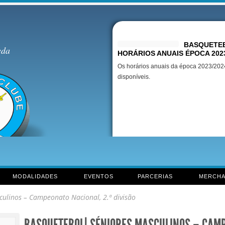
Destaques
BASQUETEB
eda
HORÁRIOS ANUAIS ÉPOCA 202
Os horários anuais da época 2023/2024
disponíveis.
MODALIDADES
EVENTOS
PARCERIAS
MERCHA
linos – Campeonato Nacional, 2.ª divisão