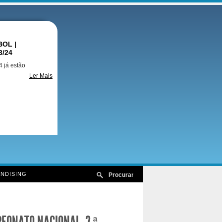
OL |
3/24
 já estão
Ler Mais
NDISING