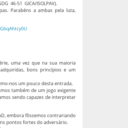
 (GDG 46-51 GICA/ISOLPAV).
pas. Parabéns a ambas pela luta,
/EGbqAhtcy0U
érie, uma vez que na sua maioria
adquiridas, bons princípios e um
timo-nos um pouco desta entrada.
ínhamos também de um jogo exigente
amos sendo capazes de interpretar
AD, embora fôssemos contrariando
s pontos fortes do adversário.