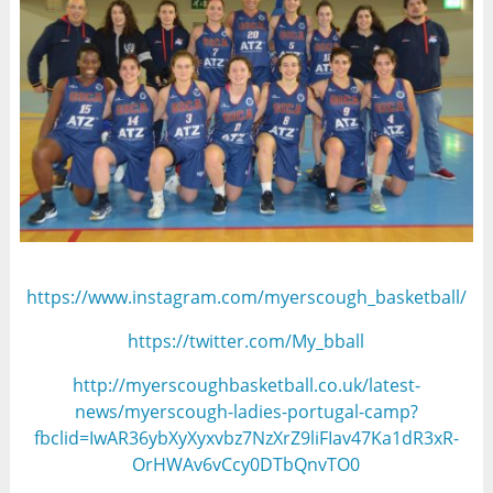
https://www.instagram.com/myerscough_basketball/
https://twitter.com/My_bball
http://myerscoughbasketball.co.uk/latest-
news/myerscough-ladies-portugal-camp?
fbclid=IwAR36ybXyXyxvbz7NzXrZ9liFIav47Ka1dR3xR-
OrHWAv6vCcy0DTbQnvTO0