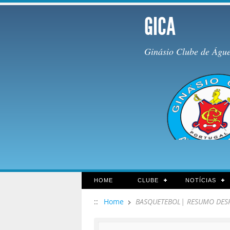
GICA
Ginásio Clube de Águ
HOME
CLUBE
NOTÍCIAS
::
Home
BASQUETEBOL| RESUMO DES