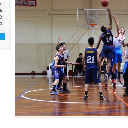
9
6
3
0