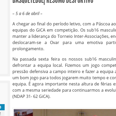
BASQUETEBOL| RESUMO DESPORTIVO
– 5 a 6 de abril –
A chegar ao final do período letivo, com a Páscoa a
equipas do GiCA em competição. Os sub16 masculi
manter a liderança do Torneio Inter-Associações, e
deslocaram-se a Ovar para uma emotiva parti
prolongamento.
Na passada sexta feira os nossos sub16 masculi
defrontar a equipa local. Fizemos um jogo compe
pressão defensiva a campo inteiro e fazer a equipa 
um bom jogo para todos jogarem muito tempo e con
equipa. É agora importante nesta altura de férias 
com a mesma seriedade para continuarmos a evoluir
(NDAP 31- 62 GiCA).
D
2