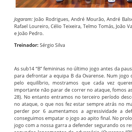
Jogaram:
João Rodrigues, André Mourão, André Balse
Rafael Loureiro, Célio Teixeira, Telmo Tomás, João V
e João Pedro.
Treinador:
Sérgio Silva
As sub14 “B” femininas no último jogo antes da pau
para defrontar a equipa B da Ovarense. Num jogo
pelo equilíbrio, mostramos que cada vez que
importante não parar de correr no ataque, fomos ass
28). No entanto entramos no terceiro período desc
no ataque, o que nos fez estar sempre atrás no m
perder por 6 aumentamos a agressividade a de
conseguimos empatar o jogo ao apito final. No pro
jogo com a nossa garra a defender segurando os re