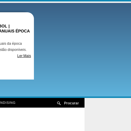
OL |
ANUAIS ÉPOCA
uais da época
stão disponíveis.
Ler Mais
NDISING