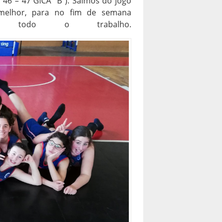
46 – 47 GiCA “B”). Saímos do jogo
 melhor, para no fim de semana
a todo o trabalho.