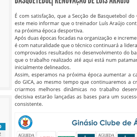
BASQUETEBOL| RENOVAÇÃO DE LUÍS ARAÚJO
É com satisfação, que a Secção de Basquetebol do
este meio informar que o treinador Luís Araújo co
na próxima época desportiva.
Após duas épocas focadas na organização e increment
é com naturalidade que o técnico continuará a lidera
comprovados resultados no desenvolvimento do ba
que o trabalho realizado até aqui está num patamar 
inicialmente delineados.
Assim, esperamos na próxima época aumentar a ca
do GICA, ao mesmo tempo que continuaremos a cr
criarmos melhores dinâmicas no trabalho desen
decisiva estarão lançadas as bases para um suces
consistente.
D
2