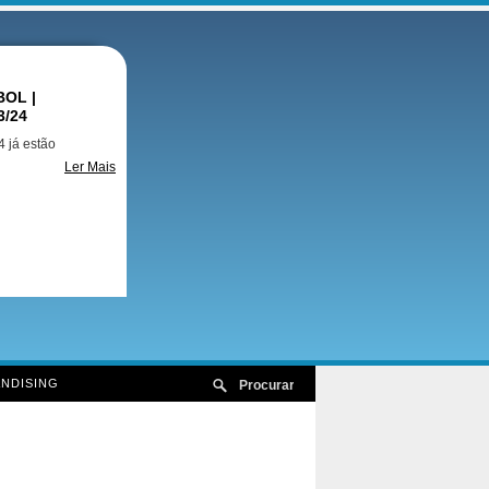
OL |
3/24
 já estão
Ler Mais
NDISING