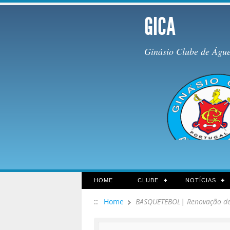
GICA
Ginásio Clube de Águ
HOME
CLUBE
NOTÍCIAS
::
Home
BASQUETEBOL| Renovação de 