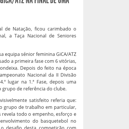
 GICA/ATZ NA FINAL DE UMA
al de Natação, ficou carimbado o
nal, a Taça Nacional de Seniores
sa equipa sénior feminina GiCA/ATZ
sado a primeira fase com 6 vitórias,
ndeixa. Depois do feito na época
ampeonato Nacional da II Divisão
4.º lugar na 1.ª Fase, depois uma
 grupo de referência do clube.
isivelmente satisfeito referia que:
 grupo de trabalho em particular,
s revela todo o empenho, esforço e
senvolvimento do basquetebol no
 o desafio desta competição com