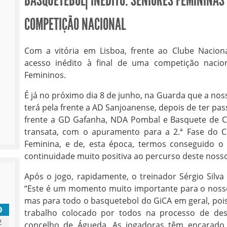
BASQUETEBOL| INÉDITO: SENIORES FEMININAS
COMPETIÇÃO NACIONAL
Com a vitória em Lisboa, frente ao Clube Nacion
acesso inédito à final de uma competição nacio
Femininos.
É já no próximo dia 8 de junho, na Guarda que a nos
terá pela frente a AD Sanjoanense, depois de ter pas
frente a GD Gafanha, NDA Pombal e Basquete de Co
transata, com o apuramento para a 2.ª Fase do C
Feminina, e de, esta época, termos conseguido o 
continuidade muito positiva ao percurso deste nosso
Após o jogo, rapidamente, o treinador Sérgio Silva v
“Este é um momento muito importante para o nosso
mas para todo o basquetebol do GiCA em geral, poi
D
trabalho colocado por todos na processo de de
2
concelho de Águeda. As jogadoras têm encarado