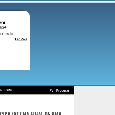
OL |
3/24
 já estão
Ler Mais
NDISING