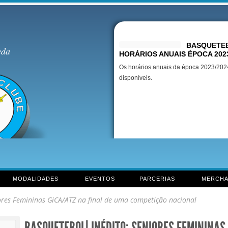
Destaques
BASQUETEB
eda
HORÁRIOS ANUAIS ÉPOCA 202
Os horários anuais da época 2023/2024
disponíveis.
MODALIDADES
EVENTOS
PARCERIAS
MERCHA
res Femininas GiCA/ATZ na final de uma competição nacional