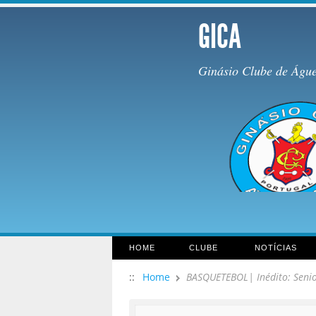
GICA
Ginásio Clube de Águ
HOME
CLUBE
NOTÍCIAS
::
Home
BASQUETEBOL| Inédito: Senio