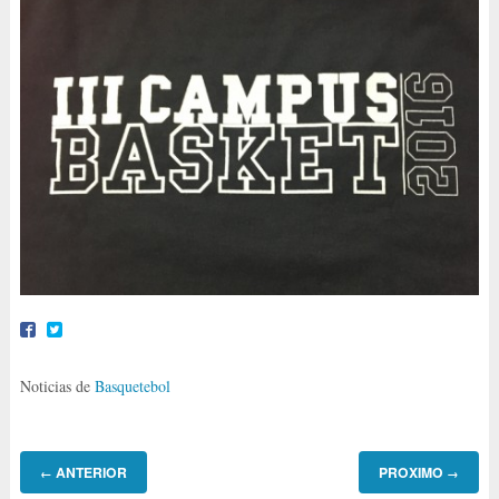
Noticias de
Basquetebol
ANTERIOR
PROXIMO
←
→