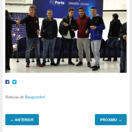
Noticias de
Basquetebol
ANTERIOR
PROXIMO
←
→