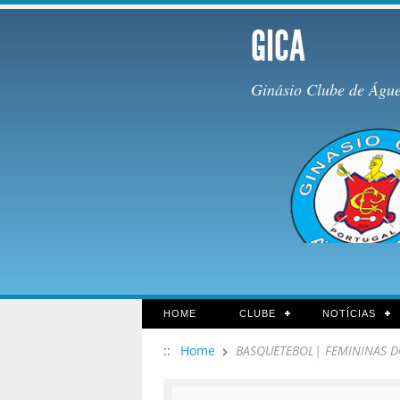
GICA
Ginásio Clube de Águ
HOME
CLUBE
NOTÍCIAS
::
Home
BASQUETEBOL| FEMININAS DO