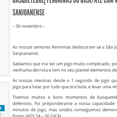
BASQUETEBOL| FEMININAS DO GICA/ATZ COM VI
SANJOANENSE
– 30 novembro –
As nossas seniores femininas deslocaram se a São J
Sanjoananse.
Sabíamos que iria ser um jogo muito complicado, poi
nenhuma derrota e tem no seu plantel elementos de
As nossas meninas desde o 1 segundo de jogo q
jogo para lutar por tudo que era bola, e levar uma vi
Tivemos muitos e bons momentos de basquetebo
defensivo. Foi preponderante a nossa capacidade 
D
minutos de jogo, mas unidos conseguimos demons
2
fortes (ADS 54 – 56 GICA).