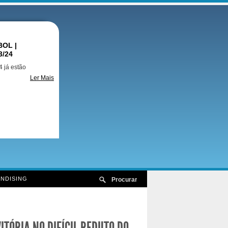
OL |
3/24
 já estão
Ler Mais
NDISING