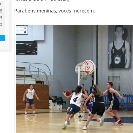
9
Parabéns meninas, vocês merecem.
6
3
0