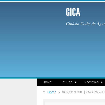
GICA
Ginásio Clube de Águ
HOME
CLUBE
NOTÍCIAS
::
Home
BASQUETEBOL | ENCONTRO S