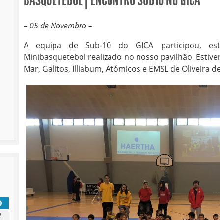
BASQUETEBOL | ENCONTRO SUB10 NO GICA
– 05 de Novembro –
A equipa de Sub-10 do GICA participou, e
Minibasquetebol realizado no nosso pavilhão. Estive
Mar, Galitos, Illiabum, Atómicos e EMSL de Oliveira d
D
2