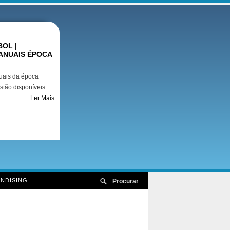
OL |
ANUAIS ÉPOCA
uais da época
stão disponíveis.
Ler Mais
NDISING