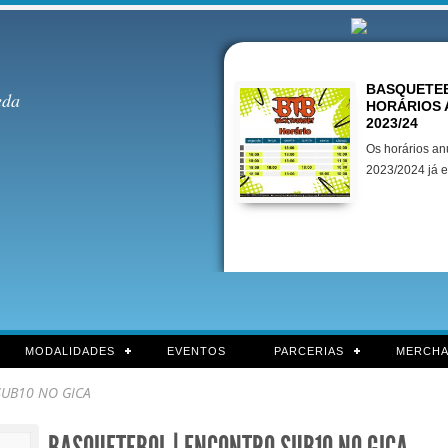
Destaques
BASQUETEB
eda
HORÁRIOS 
2023/24
Os horários an
2023/2024 já e
MODALIDADES
EVENTOS
PARCERIAS
MERCHA
UB10 NO GICA