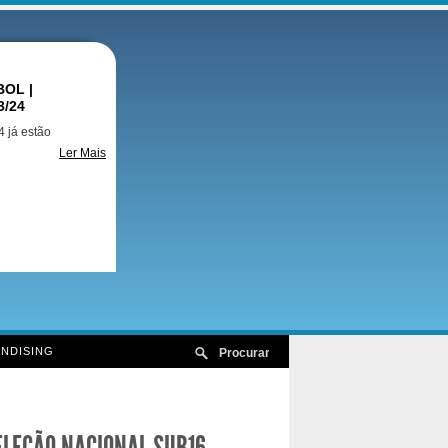
OL |
3/24
 já estão
Ler Mais
NDISING