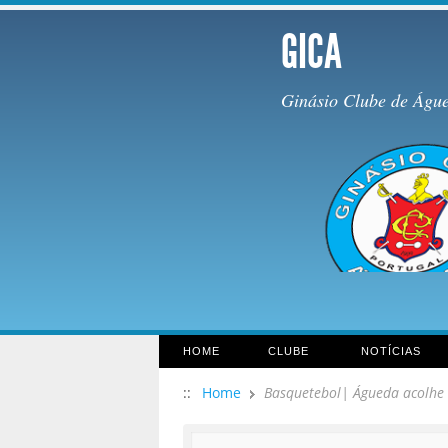
GICA
Ginásio Clube de Águ
HOME
CLUBE
NOTÍCIAS
::
Home
Basquetebol| Águeda acolhe 