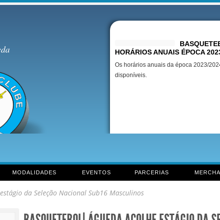
Destaques
BASQUETEB
eda
HORÁRIOS ANUAIS ÉPOCA 202
Os horários anuais da época 2023/2024
disponíveis.
MODALIDADES
EVENTOS
PARCERIAS
MERCHA
estágio da Seleção Nacional Sub16 Masculinos