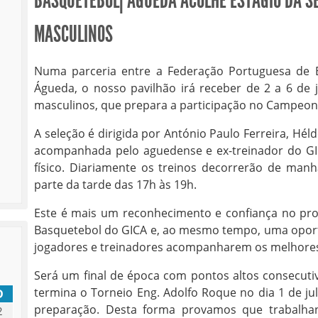
BASQUETEBOL| ÁGUEDA ACOLHE ESTÁGIO DA S
MASCULINOS
Numa parceria entre a Federação Portuguesa de 
Águeda, o nosso pavilhão irá receber de 2 a 6 de 
masculinos, que prepara a participação no Campeon
A seleção é dirigida por António Paulo Ferreira, Hél
acompanhada pelo aguedense e ex-treinador do GI
físico. Diariamente os treinos decorrerão de manh
parte da tarde das 17h às 19h.
Este é mais um reconhecimento e confiança no pro
Basquetebol do GICA e, ao mesmo tempo, uma oport
jogadores e treinadores acompanharem os melhores 
Será um final de época com pontos altos consecuti
termina o Torneio Eng. Adolfo Roque no dia 1 de julh
D
preparação. Desta forma provamos que trabalh
2