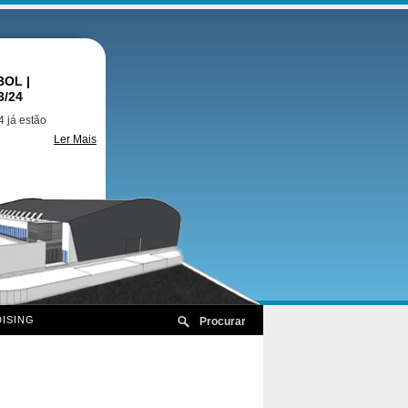
OL |
3/24
 já estão
Ler Mais
ISING