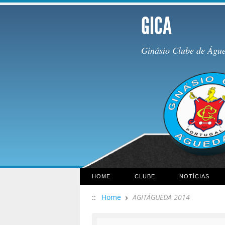
GICA
Ginásio Clube de Águ
HOME
CLUBE
NOTÍCIAS
::
Home
AGITÁGUEDA 2014