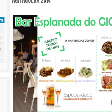
AGITÁGUEDA 2014
om
6
3
0