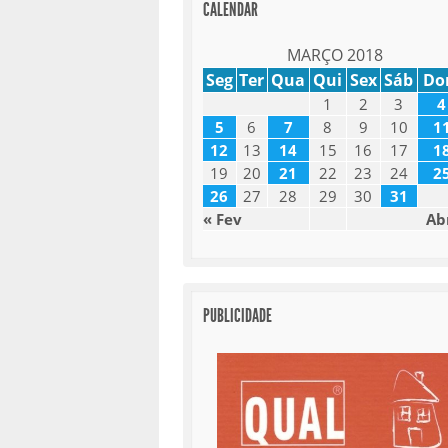
CALENDAR
MARÇO 2018
Seg
Ter
Qua
Qui
Sex
Sáb
D
1
2
3
4
5
6
7
8
9
10
1
12
13
14
15
16
17
1
19
20
21
22
23
24
2
26
27
28
29
30
31
« Fev
Ab
PUBLICIDADE