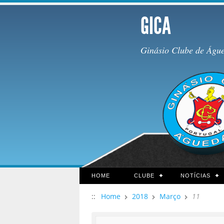
GICA
Ginásio Clube de Águ
HOME
CLUBE
NOTÍCIAS
::
Home
2018
Março
11