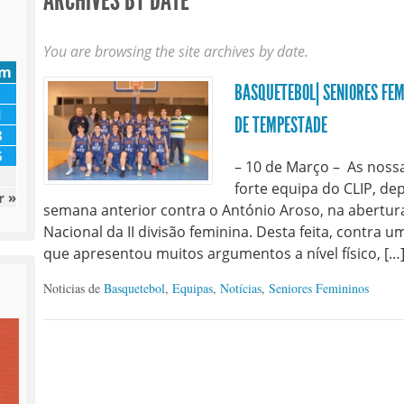
ARCHIVES BY DATE
You are browsing the site archives by date.
om
BASQUETEBOL| SENIORES FEM
1
DE TEMPESTADE
8
5
– 10 de Março – As noss
forte equipa do CLIP, de
r »
semana anterior contra o António Aroso, na abertur
Nacional da II divisão feminina. Desta feita, contra u
que apresentou muitos argumentos a nível físico, […
Noticias de
Basquetebol
,
Equipas
,
Notícias
,
Seniores Femininos