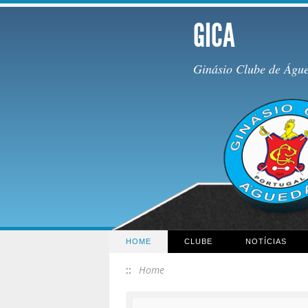
GICA
Ginásio Clube de Águ
HOME
CLUBE
NOTÍCIAS
::
Home