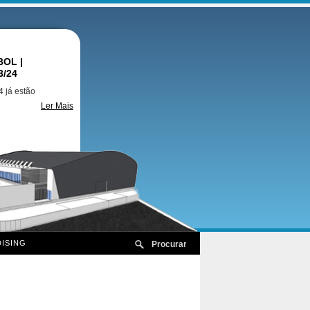
OL |
3/24
 já estão
Ler Mais
ISING