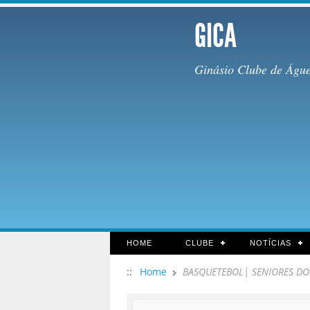
GICA
Ginásio Clube de Águ
HOME
CLUBE
NOTÍCIAS
::
Home
BASQUETEBOL| SENIORES DO