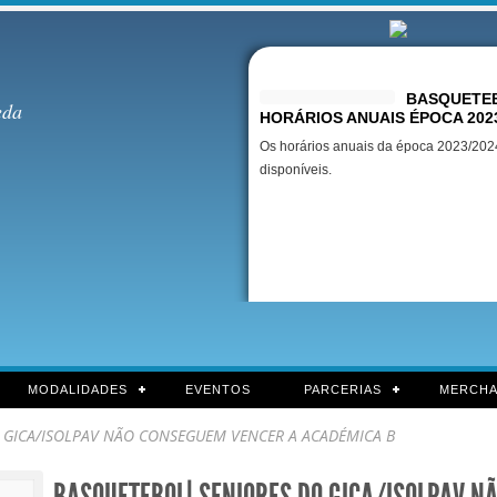
Destaques
BASQUETEB
eda
HORÁRIOS ANUAIS ÉPOCA 202
Os horários anuais da época 2023/2024
disponíveis.
MODALIDADES
EVENTOS
PARCERIAS
MERCHA
 GICA/ISOLPAV NÃO CONSEGUEM VENCER A ACADÉMICA B