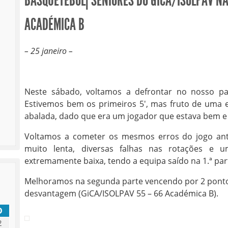
BASQUETEBOL| SENIORES DO GICA/ISOLPAV N
ACADÉMICA B
– 25 janeiro –
Neste sábado, voltamos a defrontar no nosso pa
Estivemos bem os primeiros 5′, mas fruto de uma 
abalada, dado que era um jogador que estava bem e 
Voltamos a cometer os mesmos erros do jogo ant
muito lenta, diversas falhas nas rotações e
extremamente baixa, tendo a equipa saído na 1.ª par
Melhoramos na segunda parte vencendo por 2 pontos
desvantagem (GiCA/ISOLPAV 55 – 66 Académica B).
D
2