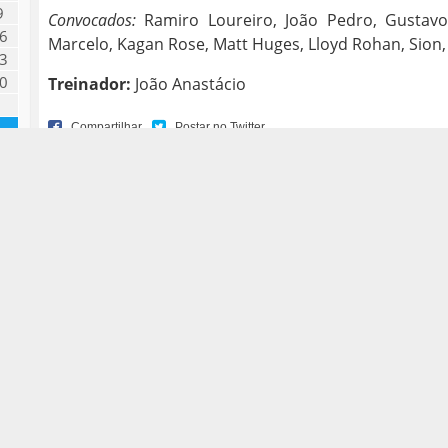
9
Convocados:
Ramiro Loureiro, João Pedro, Gustavo
6
Marcelo, Kagan Rose, Matt Huges, Lloyd Rohan, Sion, 
3
0
Treinador:
João Anastácio
Noticias de
Basquetebol
,
Notícias
,
Seniores Masculinos
ANTERIOR
←