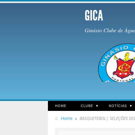
GICA
Ginásio Clube de Águ
HOME
CLUBE
NOTÍCIAS
::
Home
BASQUETEBOL| SELEÇÕES DI