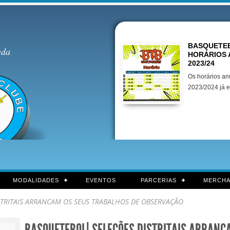
Destaques
BASQUETEB
eda
HORÁRIOS 
2023/24
Os horários an
2023/2024 já e
MODALIDADES
EVENTOS
PARCERIAS
MERCHA
STRITAIS ARRANCAM OS SEUS TRABALHOS DE OBSERVAÇÃO