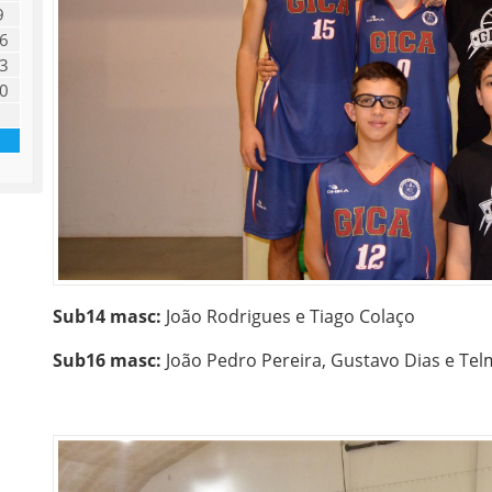
9
6
3
0
Sub14 masc:
João Rodrigues e Tiago Colaço
Sub16 masc:
João Pedro Pereira, Gustavo Dias e Te