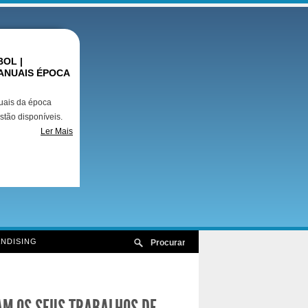
OL |
ANUAIS ÉPOCA
uais da época
stão disponíveis.
Ler Mais
NDISING