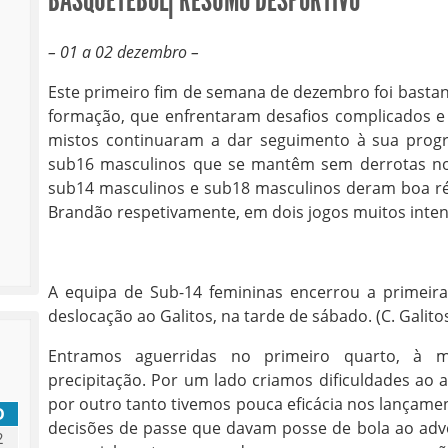
BASQUETEBOL| RESUMO DESPORTIVO
– 01 a 02 dezembro –
Este primeiro fim de semana de dezembro foi bastant
formação, que enfrentaram desafios complicados e
mistos continuaram a dar seguimento à sua progr
sub16 masculinos que se mantêm sem derrotas nos 
sub14 masculinos e sub18 masculinos deram boa rép
Brandão respetivamente, em dois jogos muitos inten
A equipa de Sub-14 femininas encerrou a primeira
deslocação ao Galitos, na tarde de sábado. (C. Galito
Entramos aguerridas no primeiro quarto, à 
precipitação. Por um lado criamos dificuldades ao
por outro tanto tivemos pouca eficácia nos lançam
D
decisões de passe que davam posse de bola ao adv
2