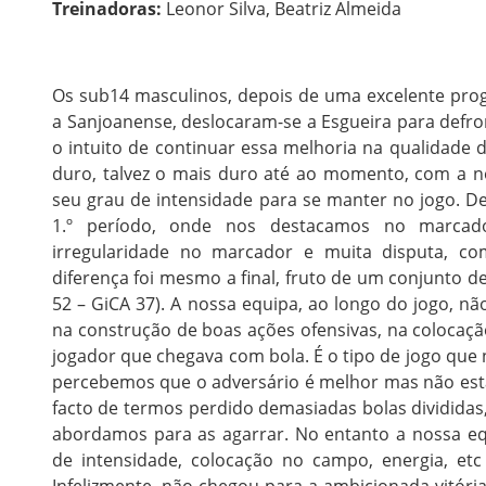
Treinadoras:
Leonor Silva, Beatriz Almeida
Os sub14 masculinos, depois de uma excelente pro
a Sanjoanense, deslocaram-se a Esgueira para defro
o intuito de continuar essa melhoria na qualidade
duro, talvez o mais duro até ao momento, com a no
seu grau de intensidade para se manter no jogo. D
1.º período, onde nos destacamos no marcad
irregularidade no marcador e muita disputa, co
diferença foi mesmo a final, fruto de um conjunto d
52 – GiCA 37). A nossa equipa, ao longo do jogo, n
na construção de boas ações ofensivas, na colocaçã
jogador que chegava com bola. É o tipo de jogo que 
percebemos que o adversário é melhor mas não está
facto de termos perdido demasiadas bolas dividida
abordamos para as agarrar. No entanto a nossa equ
de intensidade, colocação no campo, energia, e