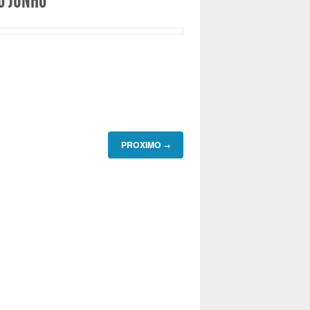
0 JUNHO
PROXIMO
→