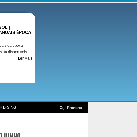
OL |
ANUAIS ÉPOCA
uais da época
stão disponíveis.
Ler Mais
NDISING