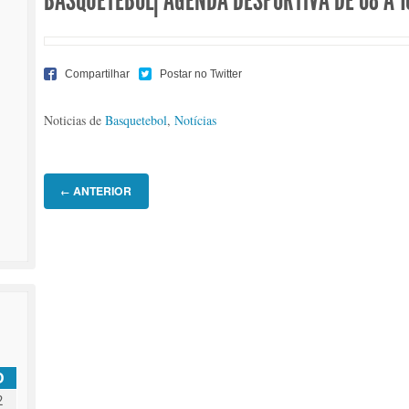
BASQUETEBOL| AGENDA DESPORTIVA DE 08 A 1
Noticias de
Basquetebol
,
Notícias
ANTERIOR
←
D
2