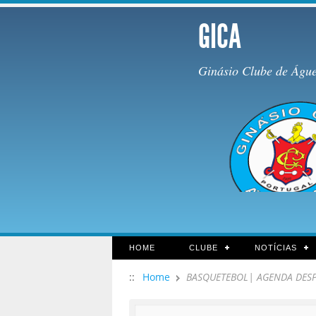
GICA
Ginásio Clube de Águ
HOME
CLUBE
NOTÍCIAS
::
Home
BASQUETEBOL| AGENDA DESP