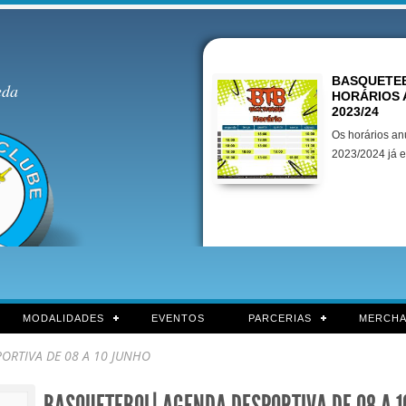
Destaques
BASQUETEB
eda
HORÁRIOS 
2023/24
Os horários an
2023/2024 já e
MODALIDADES
EVENTOS
PARCERIAS
MERCHA
ORTIVA DE 08 A 10 JUNHO