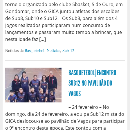
torneio organizado pelo clube 5basket, 5 de Ouro, em
Gondomar, onde o GICA juntou atletas dos escalões
de Sub8, Sub10 e Sub12. Os Sub8, para além dos 4
jogos realizados participaram num concurso de
lançamentos e passaram muito tempo a brincar, que
nesta idade faz […]
Noticias de
Basquetebol
,
Notícias
,
Sub-12
BASQUETEBOL| ENCONTRO
SUB12 NO PAVILHÃO DO
VAGOS
– 24 fevereiro – No
domingo, dia 24 de fevereiro, a equipa Sub12 mista do
GICA deslocou-se ao pavilhão de Vagos para participar
o 9º encontro desta época. Este contou com a