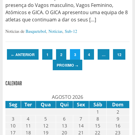
presença do Vagos masculino, Vagos Feminino,
Atómicos e GICA. O GICA apresentou uma equipa de 8
atletas que continuam a dar os seus […]
Noticias de
Basquetebol
,
Notícias
,
Sub-12
ANTERIOR
1
2
3
4
…
12
←
PROXIMO
→
CALENDAR
AGOSTO 2026
Seg
Ter
Qua
Qui
Sex
Sáb
Dom
1
2
3
4
5
6
7
8
9
10
11
12
13
14
15
16
17
18
19
20
21
22
23