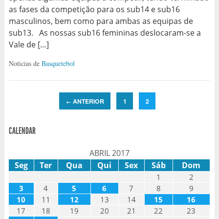
as fases da competição para os sub14 e sub16
masculinos, bem como para ambas as equipas de
sub13. As nossas sub16 femininas deslocaram-se a
Vale de […]
Noticias de
Basquetebol
ANTERIOR
1
2
←
CALENDAR
ABRIL 2017
Seg
Ter
Qua
Qui
Sex
Sáb
Dom
1
2
3
4
5
6
7
8
9
10
11
12
13
14
15
16
17
18
19
20
21
22
23