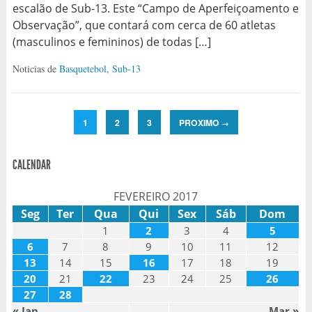
escalão de Sub-13. Este “Campo de Aperfeiçoamento e
Observação”, que contará com cerca de 60 atletas
(masculinos e femininos) de todas […]
Noticias de
Basquetebol
,
Sub-13
1
2
3
PROXIMO
→
CALENDAR
FEVEREIRO 2017
Seg
Ter
Qua
Qui
Sex
Sáb
Dom
1
2
3
4
5
6
7
8
9
10
11
12
13
14
15
16
17
18
19
20
21
22
23
24
25
26
27
28
« Jan
Mar »