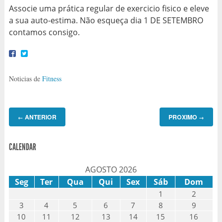
Associe uma prática regular de exercicio fisico e eleve
a sua auto-estima. Não esqueça dia 1 DE SETEMBRO
contamos consigo.
Noticias de
Fitness
ANTERIOR
PROXIMO
←
→
CALENDAR
AGOSTO 2026
Seg
Ter
Qua
Qui
Sex
Sáb
Dom
1
2
3
4
5
6
7
8
9
10
11
12
13
14
15
16