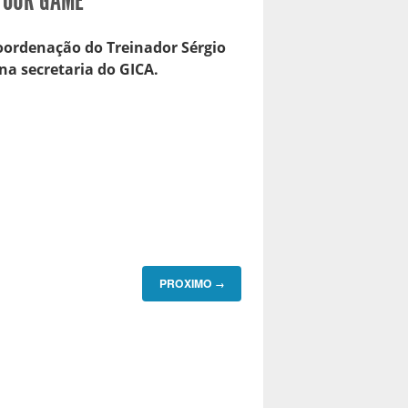
YOUR GAME
oordenação do Treinador Sérgio
o na secretaria do GICA.
PROXIMO
→