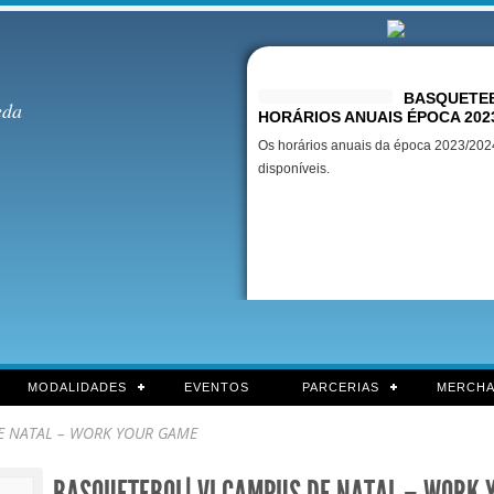
Destaques
BASQUETEB
eda
HORÁRIOS ANUAIS ÉPOCA 202
Os horários anuais da época 2023/2024
disponíveis.
MODALIDADES
EVENTOS
PARCERIAS
MERCHA
E NATAL – WORK YOUR GAME