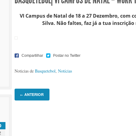
BASQUETEBOL| VI CAMPUS DE NATAL – WORK 
VI Campus de Natal de 18 a 27 Dezembro, com c
Silva. Não faltes, faz já a tua inscriçã
Noticias de
Basquetebol
,
Notícias
ANTERIOR
←
D
2