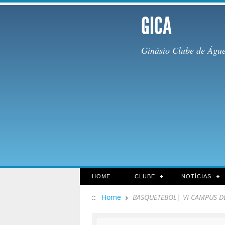
GICA
Ginásio Clube de Águ
HOME
CLUBE
NOTÍCIAS
::
Home
BASQUETEBOL| VI CAMPUS D