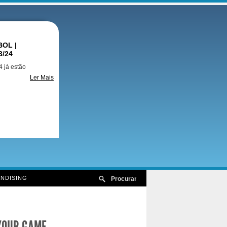
OL |
3/24
 já estão
Ler Mais
NDISING