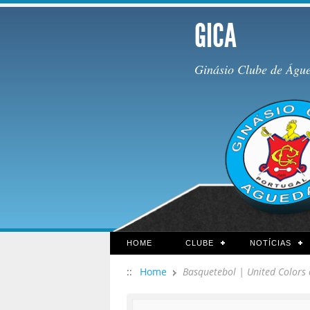
GICA
Ginásio Clube de Águ
HOME
CLUBE
NOTÍCIAS
::
Home
Basquetebol | United Colors