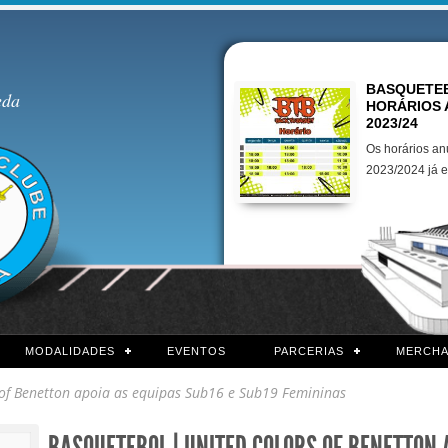
Destaques
BASQUETEB
eda
HORÁRIOS 
2023/24
Os horários an
2023/2024 já e
MODALIDADES
EVENTOS
PARCERIAS
MERCHA
 of Benetton apoia as equipas Sub16 e Sub19 Femininas