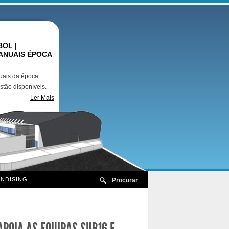
OL |
ANUAIS ÉPOCA
uais da época
stão disponíveis.
Ler Mais
NDISING