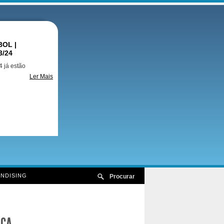
OL |
3/24
 já estão
Ler Mais
NDISING