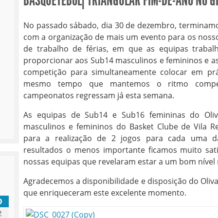
BASQUETEBOL| TRIANGULAR FIM-DE-ANO NO G
No passado sábado, dia 30 de dezembro, terminamo
com a organização de mais um evento para os nossos
de trabalho de férias, em que as equipas traba
proporcionar aos Sub14 masculinos e femininos e 
competição para simultaneamente colocar em prá
mesmo tempo que mantemos o ritmo competit
campeonatos regressam já esta semana.
As equipas de Sub14 e Sub16 femininas do Oliv
masculinos e femininos do Basket Clube de Vila R
para a realização de 2 jogos para cada uma da
resultados o menos importante ficamos muito sa
nossas equipas que revelaram estar a um bom nível n
Agradecemos a disponibilidade e disposição do Olivai
que enriqueceram este excelente momento.
D
2