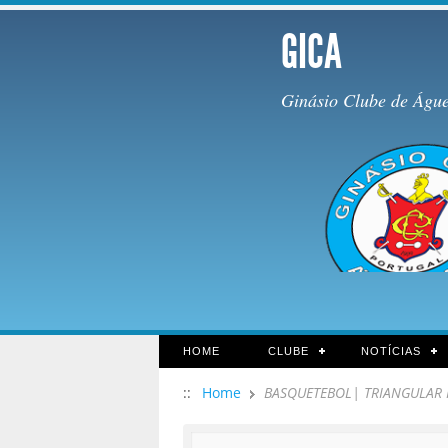
GICA
Ginásio Clube de Águ
HOME
CLUBE
NOTÍCIAS
::
Home
BASQUETEBOL| TRIANGULAR 