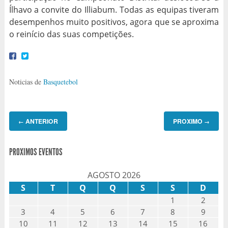
Ílhavo a convite do Illiabum. Todas as equipas tiveram
desempenhos muito positivos, agora que se aproxima
o reinício das suas competições.
Noticias de
Basquetebol
ANTERIOR
PROXIMO
←
→
PROXIMOS EVENTOS
AGOSTO 2026
S
T
Q
Q
S
S
D
1
2
3
4
5
6
7
8
9
10
11
12
13
14
15
16