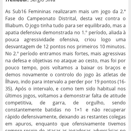
As Sub16 Femininas realizaram mais um jogo da 2.ª
Fase do Campeonato Distrital, desta vez contra o
Illiabum. O jogo tinha tudo para ser equilibrado, mas a
apatia defensiva demonstrada no 1.º período, aliada à
pouca agressividade ofensiva, criou logo uma
desvantagem de 12 pontos nos primeiros 10 minutos.
No 2.º período entramos mais fortes, mais agressivas
na defesa e objetivas no ataque ao cesto, mas foi por
pouco tempo, pois voltamos a baixar os braços e
demos novamente o controlo do jogo às atletas de
Ílhavo, indo para intervalo a perder por 19 pontos (16-
35). Após o intervalo, e como tem sido habitual nos
últimos jogos, voltamos a demonstrar falta de atitude
competitiva, de garra, de orgulho, sendo
constantemente batidas no 1×1 e não recuperar
rápido defensivamente, deixando as restantes colegas
em apuros, enquanto que ofensivamente tivemos
sempre receio de atacar as jogadoras adversárias no