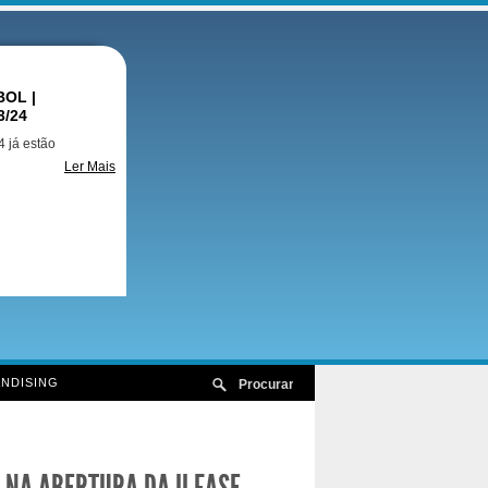
OL |
3/24
 já estão
Ler Mais
NDISING