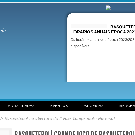
Destaques
BASQUETEB
eda
HORÁRIOS ANUAIS ÉPOCA 202
Os horários anuais da época 2023/2024
disponíveis.
MODALIDADES
EVENTOS
PARCERIAS
MERCHA
e Basquetebol na abertura da II Fase Campeonato Nacional