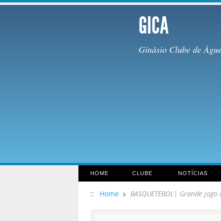
GICA
Ginásio Clube de Águ
HOME
CLUBE
NOTÍCIAS
::
Home
BASQUETEBOL| Grande jogo d