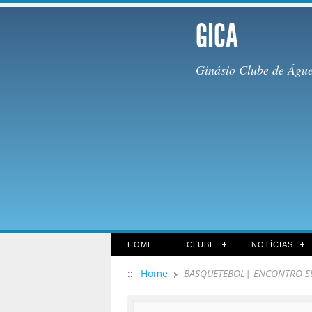
GICA
Ginásio Clube de Águ
HOME
CLUBE
NOTÍCIAS
::
Home
BASQUETEBOL| ENCONTRO S