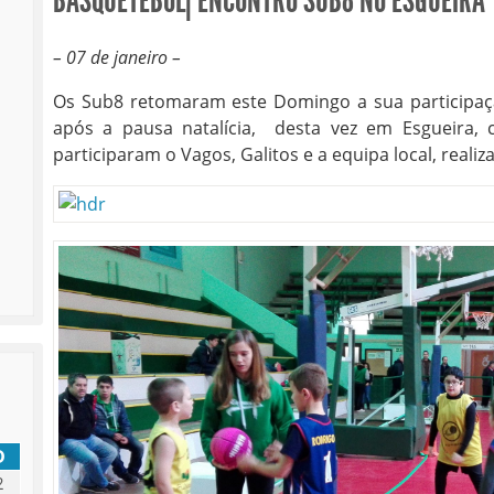
BASQUETEBOL| ENCONTRO SUB8 NO ESGUEIRA
– 07 de janeiro –
Os Sub8 retomaram este Domingo a sua participa
após a pausa natalícia, desta vez em Esgueira
participaram o Vagos, Galitos e a equipa local, realiz
D
2