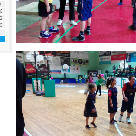
9
6
3
0