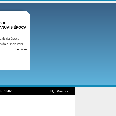
OL |
ANUAIS ÉPOCA
uais da época
stão disponíveis.
Ler Mais
NDISING