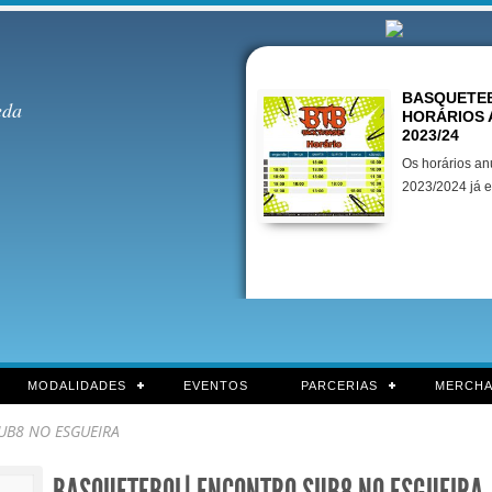
Destaques
BASQUETEB
eda
HORÁRIOS 
2023/24
Os horários an
2023/2024 já e
MODALIDADES
EVENTOS
PARCERIAS
MERCHA
UB8 NO ESGUEIRA