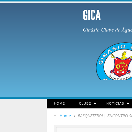
GICA
Ginásio Clube de Águ
HOME
CLUBE
NOTÍCIAS
::
Home
BASQUETEBOL| ENCONTRO S