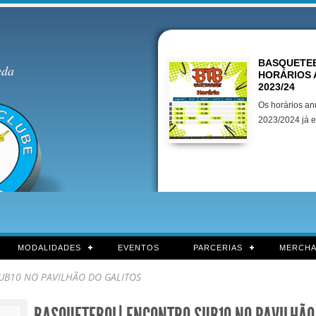
Destaques
BASQUETEB
eda
HORÁRIOS 
2023/24
Os horários an
2023/2024 já e
MODALIDADES
EVENTOS
PARCERIAS
MERCHA
UB10 NO PAVILHÃO DO GALITOS