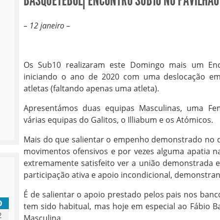
BASQUETEBOL| ENCONTRO SUB10 NO PAVILHÃO
– 12 janeiro –
Os Sub10 realizaram este Domingo mais um Enco
iniciando o ano de 2020 com uma deslocação em
atletas (faltando apenas uma atleta).
Apresentámos duas equipas Masculinas, uma Fem
várias equipas do Galitos, o Illiabum e os Atómicos.
Mais do que salientar o empenho demonstrado no d
movimentos ofensivos e por vezes alguma apatia na
extremamente satisfeito ver a união demonstrada e
participação ativa e apoio incondicional, demonstr
É de salientar o apoio prestado pelos pais nos banc
D
tem sido habitual, mas hoje em especial ao Fábio 
2
Masculina.