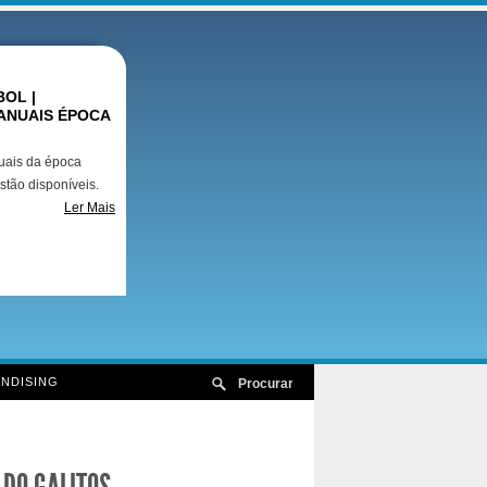
OL |
ANUAIS ÉPOCA
uais da época
stão disponíveis.
Ler Mais
NDISING