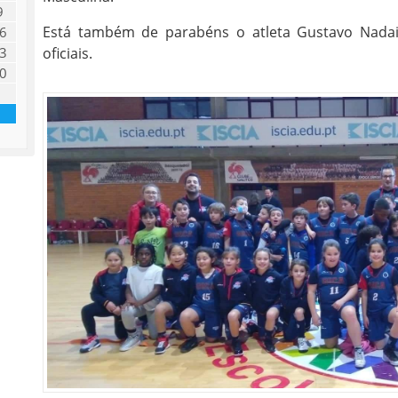
9
Está também de parabéns o atleta Gustavo Nadai
6
oficiais.
3
0