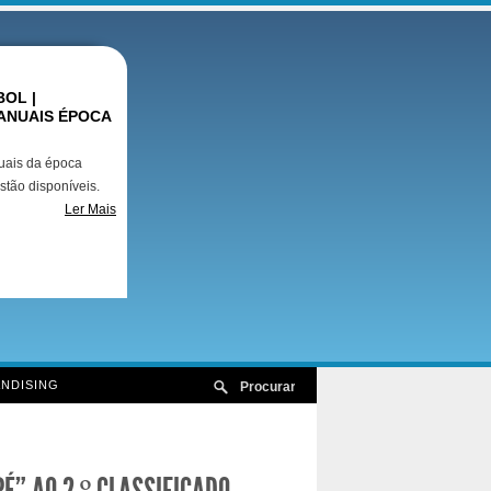
OL |
ANUAIS ÉPOCA
uais da época
stão disponíveis.
Ler Mais
NDISING