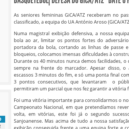
BASQUETEBOL| DEFESA DO GICA/ATZ “BATE O P
As seniores femininas GiCA/ATZ receberam no pass
classificado, a equipa do UA António Aroso (GiCA/ATZ
Numa magistral exibição defensiva, a nossa equ
bola ao ar, limitar os pontos fortes do adversár
portadora da bola, cortando as linhas de passe
bloqueios, colocamos imensas dificuldades à constr
Durante os 40 minutos nunca demos facilidades, o
sempre na frente do marcador. Apesar disso, o 
escassos 3 minutos do fim, e só uma ponta final c
3 pontos consecutivos, que levantaram o públi
permitiram um parcial que nos fez garantir a vitória f
Foi uma vitória importante para consolidarmos o n
Campeonato Nacional, em que pretendíamos reverte
volta, em vitórias, este foi já o segundo sucess
D
Sanjoanense. Mas acima de tudo a nossa satisfação
2
exibição conseguida frente a uma equipa forte e c