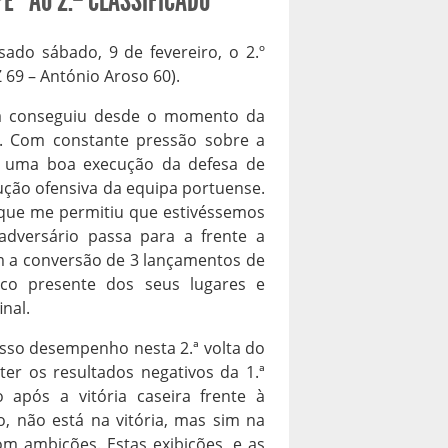
É” AO 2.º CLASSIFICADO
ado sábado, 9 de fevereiro, o 2.º
 69 – António Aroso 60).
ipa conseguiu desde o momento da
io. Com constante pressão sobre a
 e uma boa execução da defesa de
ução ofensiva da equipa portuense.
 que me permitiu que estivéssemos
adversário passa para a frente a
om a conversão de 3 lançamentos de
co presente dos seus lugares e
inal.
osso desempenho nesta 2.ª volta do
r os resultados negativos da 1.ª
o após a vitória caseira frente à
, não está na vitória, mas sim na
om ambições. Estas exibições, e as