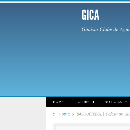
GICA
Ginásio Clube de Águ
HOME
CLUBE
NOTÍCIAS
::
Home
BASQUETEBOL| Defesa do GiCA/