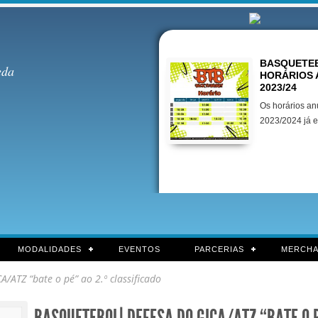
Destaques
BASQUETEB
eda
HORÁRIOS 
2023/24
Os horários an
2023/2024 já e
MODALIDADES
EVENTOS
PARCERIAS
MERCHA
ATZ “bate o pé” ao 2.º classificado