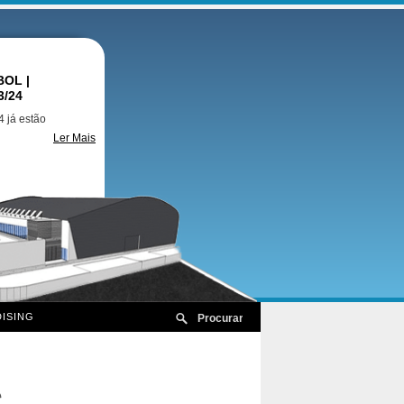
OL |
3/24
 já estão
Ler Mais
ISING