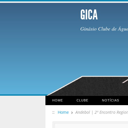
GICA
Ginásio Clube de Águ
HOME
CLUBE
NOTÍCIAS
::
Home
Andebol | 2º Encontro Regio