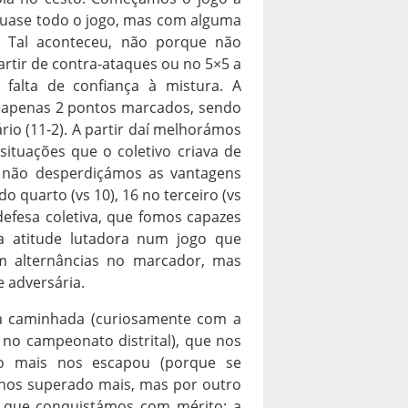
 quase todo o jogo, mas com alguma
s. Tal aconteceu, não porque não
rtir de contra-ataques ou no 5×5 a
alta de confiança à mistura. A
 apenas 2 pontos marcados, sendo
io (11-2). A partir daí melhorámos
ituações que o coletivo criava de
e não desperdiçámos as vantagens
quarto (vs 10), 16 no terceiro (vs
defesa coletiva, que fomos capazes
a atitude lutadora num jogo que
om alternâncias no marcador, mas
 adversária.
sa caminhada (curiosamente com a
o campeonato distrital), que nos
o mais nos escapou (porque se
-nos superado mais, mas por outro
, que conquistámos com mérito: a