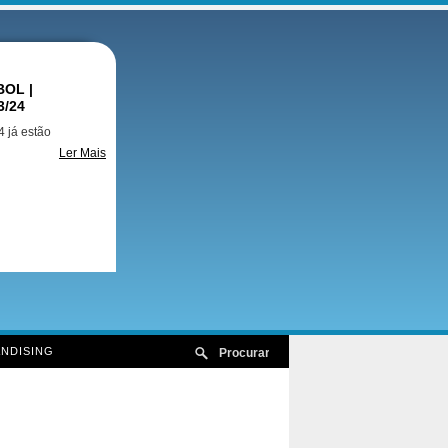
OL |
3/24
 já estão
Ler Mais
NDISING