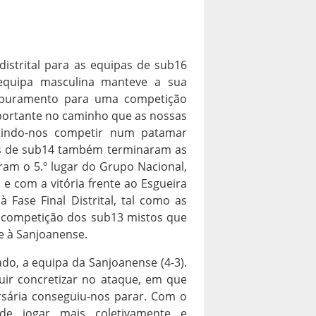
istrital para as equipas de sub16
equipa masculina manteve a sua
o apuramento para uma competição
mportante no caminho que as nossas
itindo-nos competir num patamar
as de sub14 também terminaram as
ram o 5.º lugar do Grupo Nacional,
e com a vitória frente ao Esgueira
Fase Final Distrital, tal como as
à competição dos sub13 mistos que
e à Sanjoanense.
do, a equipa da Sanjoanense (4-3).
ir concretizar no ataque, em que
rsária conseguiu-nos parar. Com o
e jogar mais coletivamente e