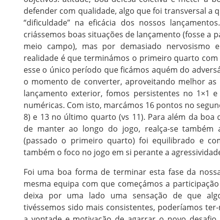
defender com qualidade, algo que foi transversal a
“dificuldade” na eficácia dos nossos lançamento
criássemos boas situações de lançamento (fosse a pa
meio campo), mas por demasiado nervosismo e f
realidade é que terminámos o primeiro quarto com
esse o único período que ficámos aquém do adversár
o momento de converter, aproveitando melhor as s
lançamento exterior, fomos persistentes no 1×1 
numéricas. Com isto, marcámos 16 pontos no segundo 
8) e 13 no último quarto (vs 11). Para além da boa 
de manter ao longo do jogo, realça-se também 
(passado o primeiro quarto) foi equilibrado e c
também o foco no jogo em si perante a agressividade
Foi uma boa forma de terminar esta fase da nos
mesma equipa com que começámos a participação n
deixa por uma lado uma sensação de que alg
tivéssemos sido mais consistentes, poderíamos ter
a vontade e motivação de agarrar o novo desafio