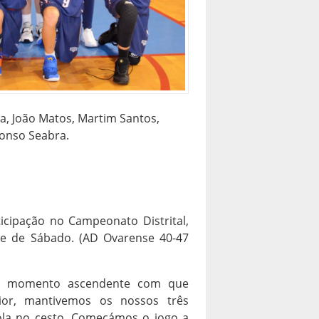
va, João Matos, Martim Santos,
fonso Seabra.
icipação no Campeonato Distrital,
de de Sábado. (AD Ovarense 40-47
 o momento ascendente com que
ior, mantivemos os nossos três
 bola no cesto. Começámos o jogo a