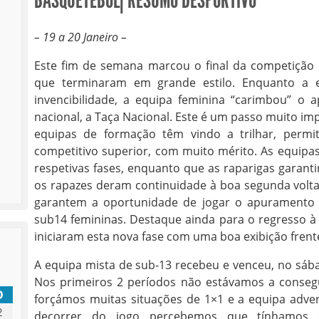
BASQUETEBOL| RESUMO DESPORTIVO
– 19 a 20 Janeiro –
Este fim de semana marcou o final da competição d
que terminaram em grande estilo. Enquanto a 
invencibilidade, a equipa feminina “carimbou” 
nacional, a Taça Nacional. Este é um passo muito i
equipas de formação têm vindo a trilhar, perm
competitivo superior, com muito mérito. As equip
respetivas fases, enquanto que as raparigas garanti
os rapazes deram continuidade à boa segunda volta 
garantem a oportunidade de jogar o apuramento à 
sub14 femininas. Destaque ainda para o regresso 
iniciaram esta nova fase com uma boa exibição frent
A equipa mista de sub-13 recebeu e venceu, no sába
Nos primeiros 2 períodos não estávamos a consegu
D
forçámos muitas situações de 1×1 e a equipa adve
2
decorrer do jogo percebemos que tínhamos d