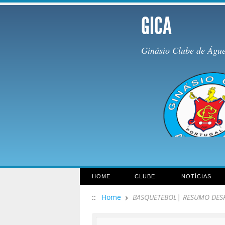
GICA
Ginásio Clube de Águ
HOME
CLUBE
NOTÍCIAS
::
Home
BASQUETEBOL| RESUMO DES