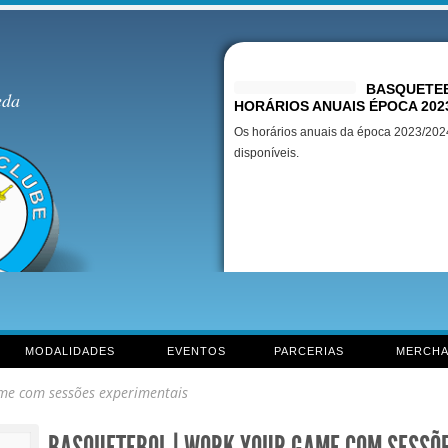
Destaques
BASQUETEB
eda
HORÁRIOS ANUAIS ÉPOCA 202
Os horários anuais da época 2023/2024
disponíveis.
MODALIDADES
EVENTOS
PARCERIAS
MERCHA
me com sessões experimentais