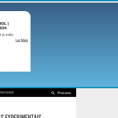
OL |
3/24
 já estão
Ler Mais
NDISING