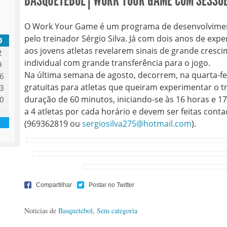
BASQUETEBOL | WORK YOUR GAME COM SESSÕ
O Work Your Game é um programa de desenvolviment
pelo treinador Sérgio Silva. Já com dois anos de ex
D
aos jovens atletas revelarem sinais de grande cresci
2
individual com grande transferência para o jogo.
9
Na última semana de agosto, decorrem, na quarta-feir
6
gratuitas para atletas que queiram experimentar o t
3
duração de 60 minutos, iniciando-se às 16 horas e 17
0
a 4 atletas por cada horário e devem ser feitas conta
(969362819 ou
sergiosilva275@hotmail.com
).
Noticias de
Basquetebol
,
Sem categoria