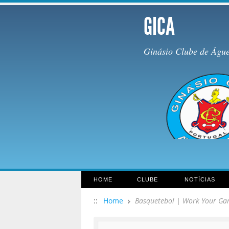
GICA
Ginásio Clube de Águ
HOME
CLUBE
NOTÍCIAS
::
Home
Basquetebol | Work Your Ga