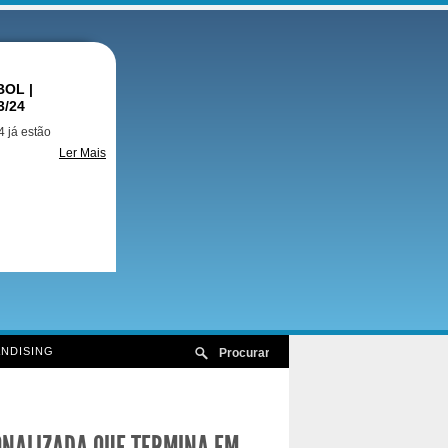
OL |
3/24
 já estão
Ler Mais
NDISING