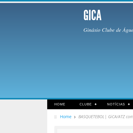
GICA
Ginásio Clube de Águ
HOME
CLUBE
NOTÍCIAS
::
Home
BASQUETEBOL| GiCA/ATZ com e