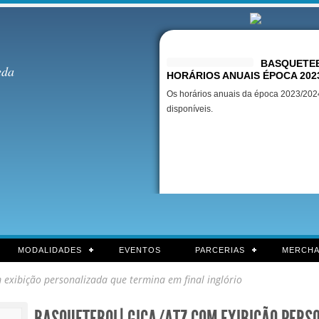
Destaques
BASQUETEB
eda
HORÁRIOS ANUAIS ÉPOCA 202
Os horários anuais da época 2023/2024
disponíveis.
MODALIDADES
EVENTOS
PARCERIAS
MERCHA
xibição personalizada que termina em final inglório