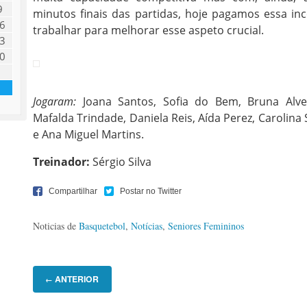
9
minutos finais das partidas, hoje pagamos essa in
6
trabalhar para melhorar esse aspeto crucial.
3
0
Jogaram:
Joana Santos, Sofia do Bem, Bruna Alves
Mafalda Trindade, Daniela Reis, Aída Perez, Carolina
e Ana Miguel Martins.
Treinador:
Sérgio Silva
Noticias de
Basquetebol
,
Notícias
,
Seniores Femininos
ANTERIOR
←