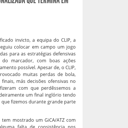
ONALIZADA QUE TERMINA EM
icado invicto, a equipa do CLIP, a
nseguiu colocar em campo um jogo
as para as estratégias defensivas
e do marcador, com boas ações
mento possível. Apesar de, o CLIP,
provocado muitas perdas de bola,
finais, más decisões ofensivas no
 fizeram com que perdêssemos a
deiramente um final inglório tendo
o que fizemos durante grande parte
são tem mostrado um GiCA/ATZ com
lguma falta de consistência nos