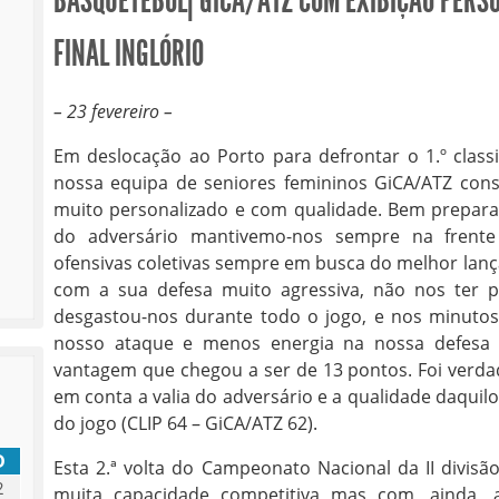
BASQUETEBOL| GICA/ATZ COM EXIBIÇÃO PERS
FINAL INGLÓRIO
– 23 fevereiro –
Em deslocação ao Porto para defrontar o 1.º classif
nossa equipa de seniores femininos GiCA/ATZ co
muito personalizado e com qualidade. Bem preparad
do adversário mantivemo-nos sempre na frent
ofensivas coletivas sempre em busca do melhor lança
com a sua defesa muito agressiva, não nos ter 
desgastou-nos durante todo o jogo, e nos minutos 
nosso ataque e menos energia na nossa defesa
vantagem que chegou a ser de 13 pontos. Foi verda
em conta a valia do adversário e a qualidade daquil
do jogo (CLIP 64 – GiCA/ATZ 62).
D
Esta 2.ª volta do Campeonato Nacional da II divi
2
muita capacidade competitiva mas com, ainda, a